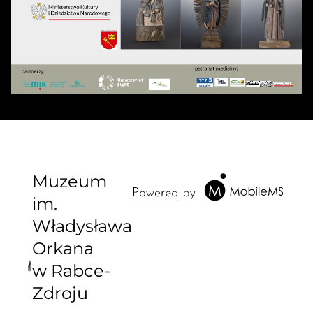
Muzeum
im.
Władysława
Orkana
w Rabce-
Zdroju